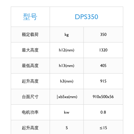
型号
DPS350
额定载荷
kg
350
最大高度
h12(mm)
1320
最低高度
h13(mm)
405
起升高度
h3(mm)
915
台面尺寸
|xb5xs(mm)
910x500x56
电机功率
kw
0.8
起升高度
S
≤15